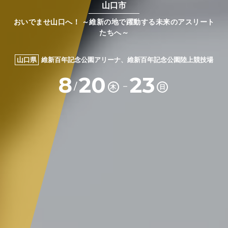
山口市
おいでませ山口へ！ ～維新の地で躍動する未来のアスリート
たちへ～
山口県
維新百年記念公園アリーナ、維新百年記念公園陸上競技場
8
20
23
－
/
木
日